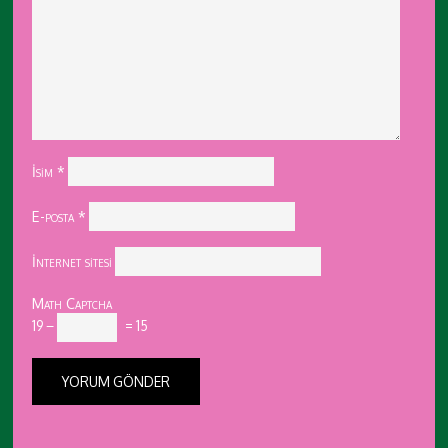
İsim
*
E-posta
*
İnternet sitesi
Math Captcha
19 −
= 15