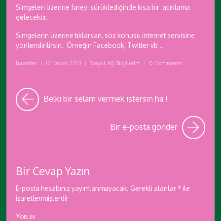
Simgeleri üzerine fareyi sürüklediğinde kısa bir açıklama
gelecektir.
Simgelerin üzerine tıklarsan, söz konusu internet servisine
yönlendirilirsin. Örneğin Facebook, Twitter vb ..
hazerfen
|
12 Şubat 2013
|
Sosyal Ağ Bilgilerim
|
0 Comments
Belki bir selam vermek istersin ha !
Bir e-posta gönder
Bir Cevap Yazın
E-posta hesabınız yayımlanmayacak.
Gerekli alanlar
*
ile
işaretlenmişlerdir
Yorum