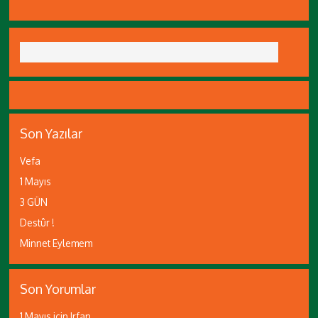
Son Yazılar
Vefa
1 Mayıs
3 GÜN
Destûr !
Minnet Eylemem
Son Yorumlar
1 Mayıs
için
Irfan