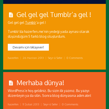
Gel gel gel Tumblr’a gel !
Gel gel gel
Tumblr
’a gel !
Tumblr’da hazerfen.me’nin yedeği yada aynası olarak
düşündüğüm 5 farklı blog oluşturdum.
Devamı için tıklayıver!
hazerfen
|
26 Haziran 2013
|
Seyr-ü Sefer
|
0 Comments
Merhaba dünya!
WordPress’e hoş geldiniz. Bu sizin ilk yazınız. Bu yazıyı
düzenleyin ya da silin. Sonra blog dünyasına adım atın!
hazerfen
|
11 Şubat 2013
|
Seyr-ü Sefer
|
0 Comments